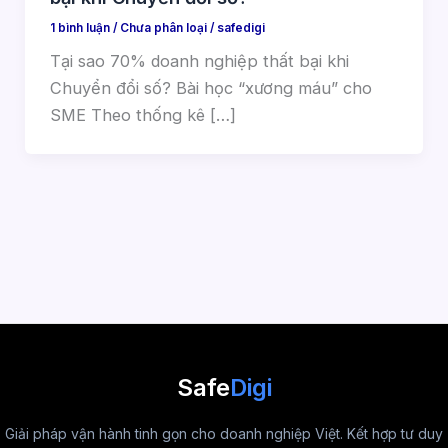
1 bình luận
/
Chưa phân loại
/
safedigi
Tại sao 70% doanh nghiệp thất bại khi
Chuyển đổi số? Bài học “xương máu” cho
SME Theo thống kê […]
Safe
Digi
Giải pháp vận hành tinh gọn cho doanh nghiệp Việt. Kết hợp tư duy