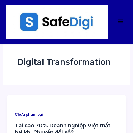
Mai
Nhảy
tới
Men
nội
dung
Digital Transformation
Chưa phân loại
Tại sao 70% Doanh nghiệp Việt thất
bại khi Chuyển đổi số?